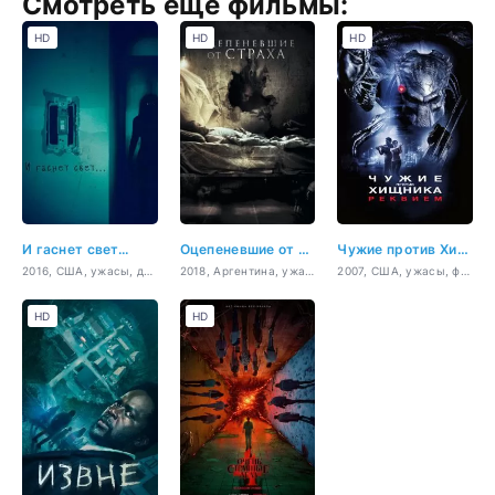
Смотреть ещё фильмы:
HD
HD
HD
И гаснет свет...
Оцепеневшие от страха
Чужие против Хищника: Реквием
2016, США, ужасы, детектив
2018, Аргентина, ужасы
2007, США, ужасы, фантастика, боевик, триллер
HD
HD