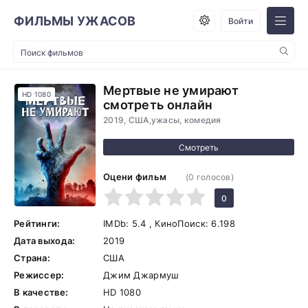
ФИЛЬМЫ УЖАСОВ
Войти
Мертвые не умирают
HD 1080
смотреть онлайн
2019, США,ужасы, комедия
Оцени фильм
(
0
голосов)
1
2
3
4
5
0
Рейтинги:
IMDb:
5.4
, КиноПоиск:
6.198
Дата выхода:
2019
Страна:
США
Режиссер:
Джим Джармуш
В качестве:
HD 1080