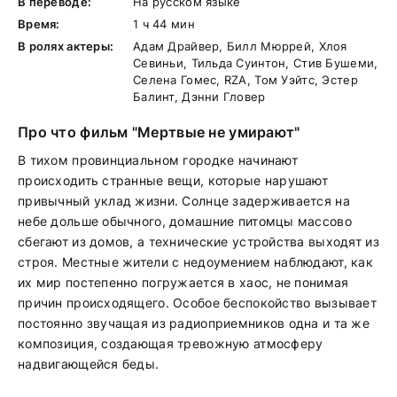
В переводе:
На русском языке
Время:
1 ч 44 мин
В ролях актеры:
Адам Драйвер, Билл Мюррей, Хлоя
Севиньи, Тильда Суинтон, Стив Бушеми,
Селена Гомес, RZA, Том Уэйтс, Эстер
Балинт, Дэнни Гловер
Про что фильм "Мертвые не умирают"
В тихом провинциальном городке начинают
происходить странные вещи, которые нарушают
привычный уклад жизни. Солнце задерживается на
небе дольше обычного, домашние питомцы массово
сбегают из домов, а технические устройства выходят из
строя. Местные жители с недоумением наблюдают, как
их мир постепенно погружается в хаос, не понимая
причин происходящего. Особое беспокойство вызывает
постоянно звучащая из радиоприемников одна и та же
композиция, создающая тревожную атмосферу
надвигающейся беды.