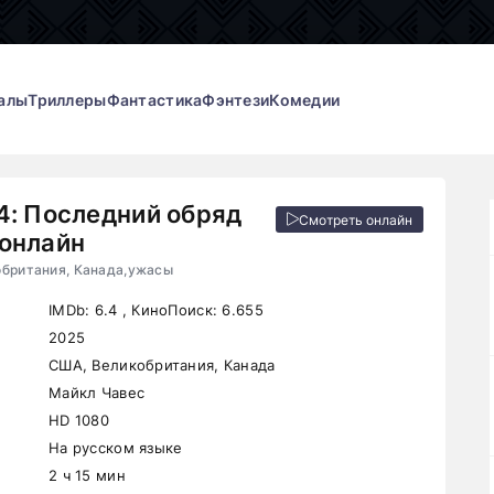
алы
Триллеры
Фантастика
Фэнтези
Комедии
4: Последний обряд
Смотреть онлайн
онлайн
обритания, Канада,ужасы
IMDb:
6.4
, КиноПоиск:
6.655
2025
США, Великобритания, Канада
Майкл Чавес
HD 1080
На русском языке
2 ч 15 мин