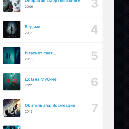
Операция «Мертвый снег»
2009
Ведьма
2015
И гаснет свет...
2016
Дом на глубине
2021
Обитель зла: Возмездие
2012