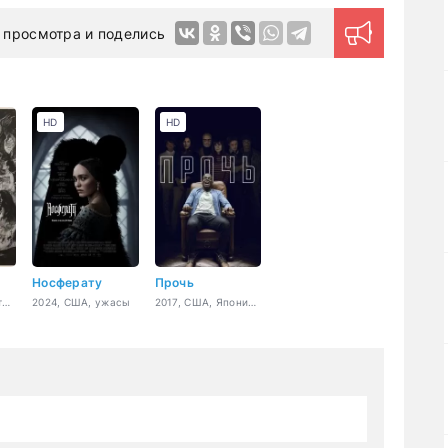
 просмотра и поделись
HD
HD
Носферату
Прочь
1992, Великобритания, США, ужасы, фэнтези, мелодрама
2024, США, ужасы
2017, США, Япония, ужасы, триллер, детектив