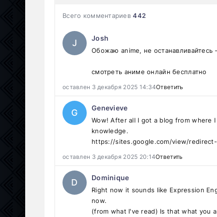
Всего комментариев
442
Josh
J
Обожаю anime, не останавливайтесь 
смотреть аниме онлайн бесплатно
оставлен 3 декабря 2025 14:34
Ответить
Genevieve
G
Wow! After all I got a blog from where 
knowledge.
https://sites.google.com/view/redirec
оставлен 3 декабря 2025 20:14
Ответить
Dominique
D
Right now it sounds like Expression Eng
now.
(from what I've read) Is that what you 