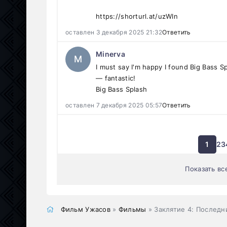
https://shorturl.at/uzWIn
оставлен 3 декабря 2025 21:32
Ответить
Minerva
M
I must say I'm happy I found Big Bass S
— fantastic!
Big Bass Splash
оставлен 7 декабря 2025 05:57
Ответить
1
2
3
Показать вс
Фильм Ужасов
»
Фильмы
» Заклятие 4: Последн