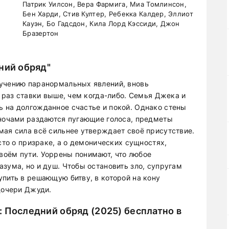
Патрик Уилсон, Вера Фармига, Миа Томлинсон,
Бен Харди, Стив Култер, Ребекка Калдер, Эллиот
Кауэн, Бо Гадсдон, Кила Лорд Кэссиди, Джон
Бразертон
ний обряд"
зучению паранормальных явлений, вновь
т раз ставки выше, чем когда-либо. Семья Джека и
 на долгожданное счастье и покой. Однако стены
 ночами раздаются пугающие голоса, предметы
мая сила всё сильнее утверждает своё присутствие.
сто о призраке, а о демонических сущностях,
воём пути. Уоррены понимают, что любое
зума, но и душ. Чтобы остановить зло, супругам
упить в решающую битву, в которой на кону
дочери Джуди.
 Последний обряд (2025) бесплатно в