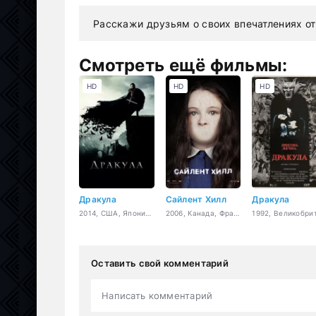
Расскажи друзьям о своих впечатлениях от
Смотреть ещё фильмы:
HD
HD
HD
Дракула
Сайлент Хилл
Дракула
2014, США, Япония, ужасы, фэнтези, боевик, драма
2006, Канада, Франция, Япония, США, ужасы, детектив
Оставить свой комментарий
Написать комментарий