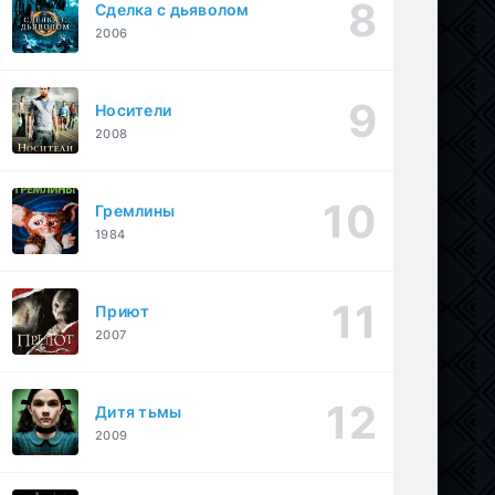
Сделка с дьяволом
2006
Носители
2008
Гремлины
1984
Приют
2007
Дитя тьмы
2009