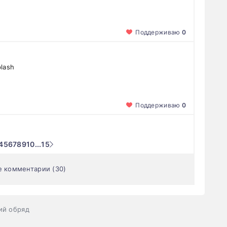
Поддерживаю
0
plash
Поддерживаю
0
4
5
6
7
8
9
10
...
15
е комментарии (30)
ий обряд