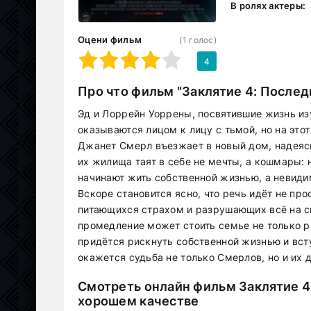
В ролях актеры:
Оцени фильм
(
1
голос)
1
2
3
4
5
4
Про что фильм "Заклятие 4: Послед
Эд и Лоррейн Уоррены, посвятившие жизнь и
оказываются лицом к лицу с тьмой, но на это
Джанет Смерл въезжает в новый дом, надеясь
их жилища таят в себе не мечты, а кошмары:
начинают жить собственной жизнью, а невиди
Вскоре становится ясно, что речь идёт не про
питающихся страхом и разрушающих всё на с
промедление может стоить семье не только ра
придётся рискнуть собственной жизнью и вст
окажется судьба не только Смерлов, но и их 
Смотреть онлайн фильм Заклятие 4:
хорошем качестве