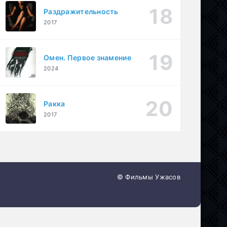
Раздражительность
2017
Омен. Первое знамение
2024
Ракка
2017
© Фильмы Ужасов