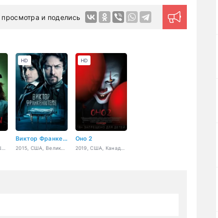
 просмотра и поделись
HD
HD
Виктор Франкенштейн
Оно 2
2009, Канада, США, Германия, Франция, ужасы, триллер, детектив, драма
2015, США, Великобритания, Канада, ужасы, фантастика, триллер, драма
2019, США, Канада, ужасы, фэнтези, драма