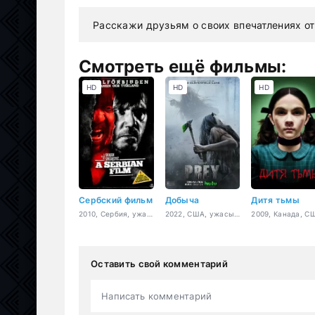
Расскажи друзьям о своих впечатлениях от
Смотреть ещё фильмы:
HD
HD
HD
Сербский фильм
Добыча
Дитя тьмы
2010, Сербия, ужасы, триллер, детектив
2022, США, ужасы, фантастика, боевик
Оставить свой комментарий
Написать комментарий