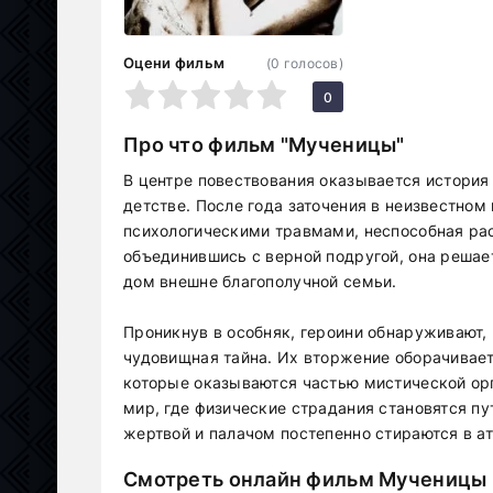
Оцени фильм
(
0
голосов)
1
2
3
4
5
0
Про что фильм "Мученицы"
В центре повествования оказывается истори
детстве. После года заточения в неизвестном
психологическими травмами, неспособная рас
объединившись с верной подругой, она решае
дом внешне благополучной семьи.
Проникнув в особняк, героини обнаруживают,
чудовищная тайна. Их вторжение оборачивае
которые оказываются частью мистической ор
мир, где физические страдания становятся п
жертвой и палачом постепенно стираются в 
Смотреть онлайн фильм Мученицы (