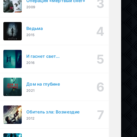
Операция «Мертвый снег»
2009
Ведьма
2015
И гаснет свет...
2016
Дом на глубине
2021
Обитель зла: Возмездие
2012