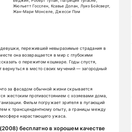
Беджин, Роберт Тупан, Патриция Туласне,
Жюльетт Госслен, Ксавье Долан, Луиз Бойсверт,
Жан-Мари Монселе, Джесси Пэм
я девушки, пережившей невыразимые страдания в
 месте она возвращается в мир с глубокими
сказать о пережитом кошмаре. Годы спустя,
т вернуться в место своих мучений — загородный
 что за фасадом обычной жизни скрывается
тся жестоким противостоянием с хозяевами дома,
ганизации. Фильм погружает зрителя в пугающий
утем к трансцендентному опыту, а границы между
атмосфере нарастающего ужаса.
2008) бесплатно в хорошем качестве