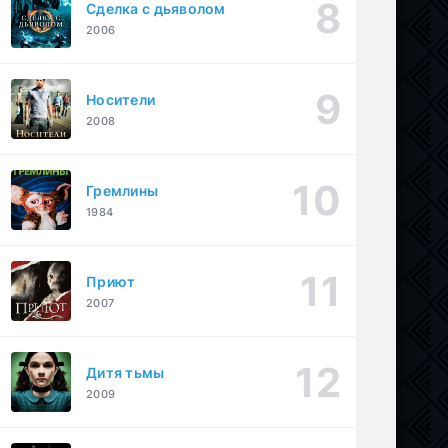
Сделка с дьяволом
2006
Носители
2008
Гремлины
1984
Приют
2007
Дитя тьмы
2009