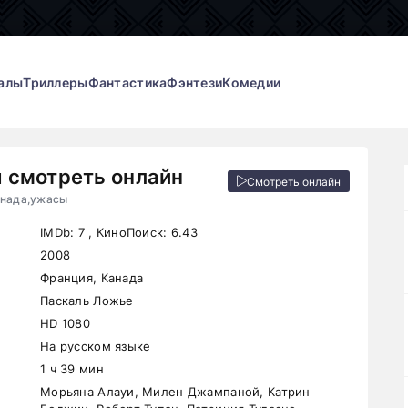
алы
Триллеры
Фантастика
Фэнтези
Комедии
 смотреть онлайн
Смотреть онлайн
анада,ужасы
IMDb:
7
, КиноПоиск:
6.43
2008
Франция, Канада
Паскаль Ложье
HD 1080
На русском языке
1 ч 39 мин
Морьяна Алауи, Милен Джампаной, Катрин