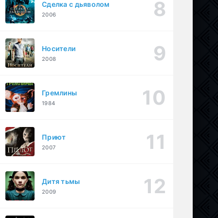
Сделка с дьяволом
2006
Носители
2008
Гремлины
1984
Приют
2007
Дитя тьмы
2009