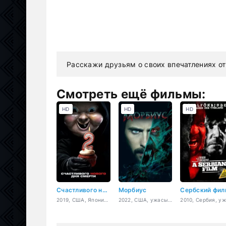
Расскажи друзьям о своих впечатлениях от
Смотреть ещё фильмы:
HD
HD
HD
Счастливого нового дня смерти
Морбиус
Сербский фил
2019, США, Япония, ужасы, фантастика, детектив, комедия
2022, США, ужасы, фантастика, боевик, фэнтези