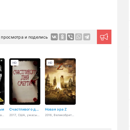
 просмотра и поделись
HD
HD
ьм
Счастливого дня смерти
Новая эра Z
2010, Сербия, ужасы, триллер, детектив
2017, США, ужасы, фантастика, детектив, комедия
2016, Великобритания, ужасы, фантастика, драма