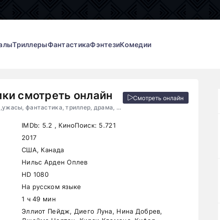
алы
Триллеры
Фантастика
Фэнтези
Комедии
ки смотреть онлайн
Смотреть онлайн
2017, США, Канада,ужасы, фантастика, триллер, драма, детектив
IMDb:
5.2
, КиноПоиск:
5.721
2017
США, Канада
Нильс Арден Оплев
HD 1080
На русском языке
1 ч 49 мин
Эллиот Пейдж, Диего Луна, Нина Добрев,