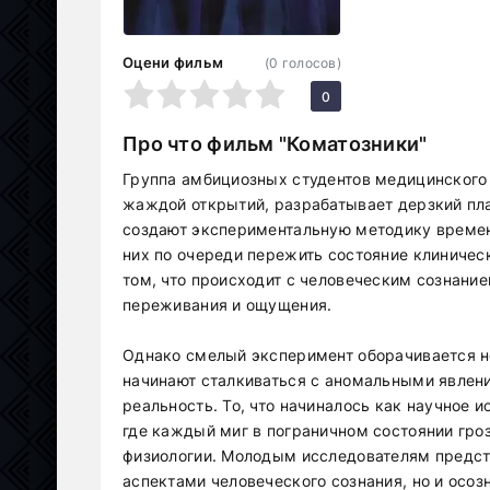
Оцени фильм
(
0
голосов)
1
2
3
4
5
0
Про что фильм "Коматозники"
Группа амбициозных студентов медицинского
жаждой открытий, разрабатывает дерзкий пла
создают экспериментальную методику време
них по очереди пережить состояние клиничес
том, что происходит с человеческим сознани
переживания и ощущения.
Однако смелый эксперимент оборачивается н
начинают сталкиваться с аномальными явлен
реальность. То, что начиналось как научное 
где каждый миг в пограничном состоянии гро
физиологии. Молодым исследователям предст
аспектами человеческого сознания, но и осоз