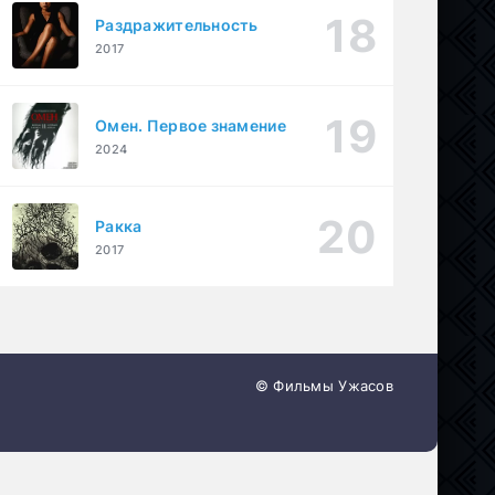
Раздражительность
2017
Омен. Первое знамение
2024
Ракка
2017
© Фильмы Ужасов