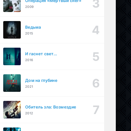
Операция «Мертвый снег»
2009
Ведьма
2015
И гаснет свет...
2016
Дом на глубине
2021
Обитель зла: Возмездие
2012