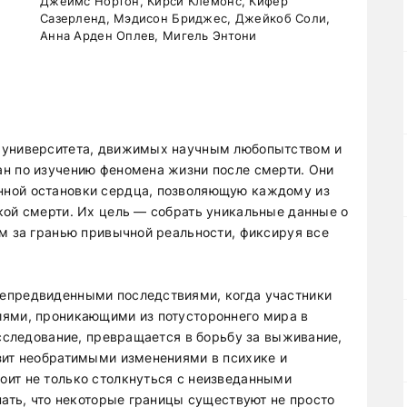
Джеймс Нортон, Кирси Клемонс, Кифер
Сазерленд, Мэдисон Бриджес, Джейкоб Соли,
Анна Арден Оплев, Мигель Энтони
 университета, движимых научным любопытством и
н по изучению феномена жизни после смерти. Они
нной остановки сердца, позволяющую каждому из
кой смерти. Их цель — собрать уникальные данные о
ем за гранью привычной реальности, фиксируя все
епредвиденными последствиями, когда участники
иями, проникающими из потустороннего мира в
исследование, превращается в борьбу за выживание,
зит необратимыми изменениями в психике и
оит не только столкнуться с неизведанными
нать, что некоторые границы существуют не просто