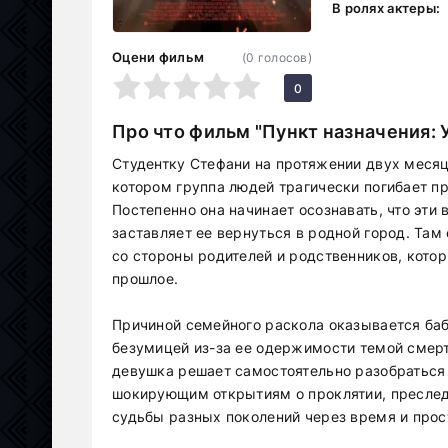
В ролях актеры:
Оцени фильм
(
0
голосов)
1
2
3
4
5
0
Про что фильм "Пункт назначения: 
Студентку Стефани на протяжении двух месяц
котором группа людей трагически погибает п
Постепенно она начинает осознавать, что эти
заставляет ее вернуться в родной город. Та
со стороны родителей и родственников, кото
прошлое.
Причиной семейного раскола оказывается баб
безумицей из-за ее одержимости темой смерт
девушка решает самостоятельно разобраться 
шокирующим открытиям о проклятии, пресле
судьбы разных поколений через время и прос