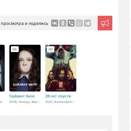
 просмотра и поделись
HD
HD
Сайлент Хилл
28 лет спустя
сы
2006, Канада, Франция, Япония, США, ужасы, детектив
2025, Великобритания, США, Канада, ужасы, боевик