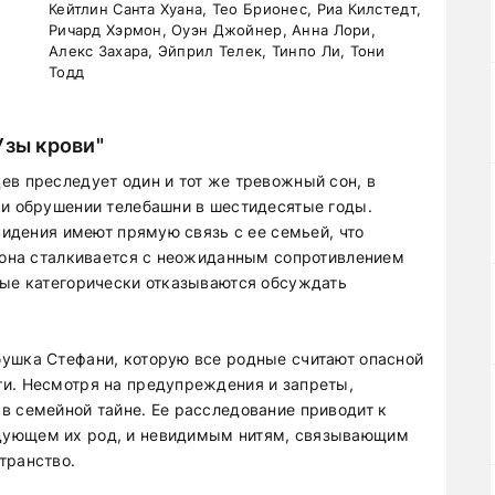
Кейтлин Санта Хуана, Тео Брионес, Риа Килстедт,
Ричард Хэрмон, Оуэн Джойнер, Анна Лори,
Алекс Захара, Эйприл Телек, Тинпо Ли, Тони
Тодд
Узы крови"
ев преследует один и тот же тревожный сон, в
ри обрушении телебашни в шестидесятые годы.
 видения имеют прямую связь с ее семьей, что
м она сталкивается с неожиданным сопротивлением
рые категорически отказываются обсуждать
ушка Стефани, которую все родные считают опасной
и. Несмотря на предупреждения и запреты,
в семейной тайне. Ее расследование приводит к
дующем их род, и невидимым нитям, связывающим
транство.