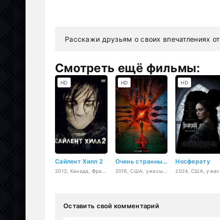
Расскажи друзьям о своих впечатлениях от
Смотреть ещё фильмы:
HD
HD
HD
Сайлент Хилл 2
Очень странные дела
Носферату
2012, Канада, Франция, Япония, ужасы, триллер, детектив
2016, США, ужасы, фантастика, фэнтези, триллер, драма, детектив
2024, США, ужа
Оставить свой комментарий