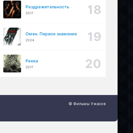
Раздражительность
2017
Омен. Первое знамение
2024
Ракка
2017
© Фильмы Ужасов