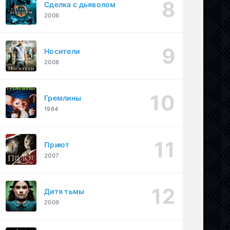
Сделка с дьяволом
2006
Носители
2008
Гремлины
1984
Приют
2007
Дитя тьмы
2009