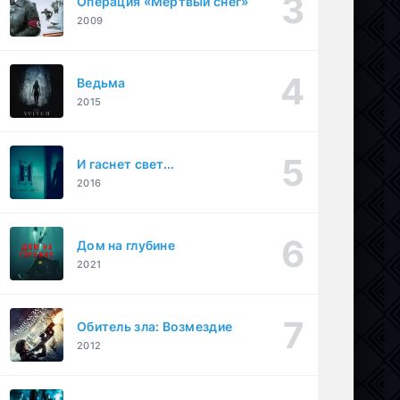
Операция «Мертвый снег»
2009
Ведьма
2015
И гаснет свет...
2016
Дом на глубине
2021
Обитель зла: Возмездие
2012