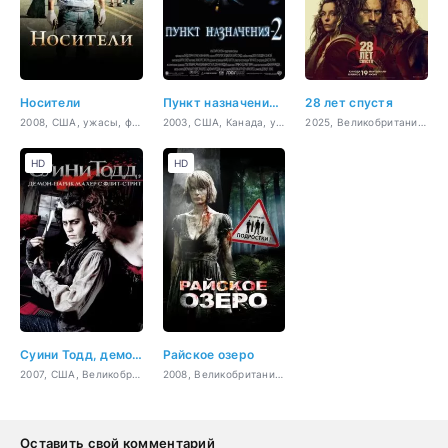
Носители
Пункт назначения 2
28 лет спустя
2008, США, ужасы, фантастика, триллер, драма, приключения
2003, США, Канада, ужасы, триллер
2025, Великобритания, США, Канада, ужасы, боевик
HD
HD
Суини Тодд, демон-парикмахер с Флит-стрит
Райское озеро
2007, США, Великобритания, мюзикл, ужасы, триллер, драма
2008, Великобритания, ужасы, триллер
Оставить свой комментарий