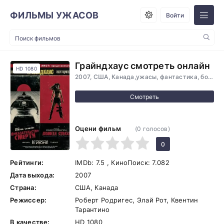
ФИЛЬМЫ УЖАСОВ
Войти
Грайндхаус смотреть онлайн
HD 1080
2007, США, Канада,ужасы, фантастика, боевик, триллер, комедия, криминал, приключения
Оцени фильм
(
0
голосов)
1
2
3
4
5
0
Рейтинги:
IMDb:
7.5
, КиноПоиск:
7.082
Дата выхода:
2007
Страна:
США, Канада
Режиссер:
Роберт Родригес, Элай Рот, Квентин
Тарантино
В качестве:
HD 1080