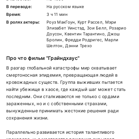
В переводе:
На русском языке
Время:
3 ч 11 мин
В ролях актеры:
Роуз МакГоун, Курт Рассел, Мэри
Элизабет Уинстэд, Зои Белл, Розарио
Доусон, Квентин Тарантино, Джош
Бролин, Фредди Родригес, Марли
Шелтон, Дэнни Трехо
Про что фильм "Грайндхаус"
В разгар глобальной катастрофы мир охватывает
смертоносная эпидемия, превращающая людей в
кровожадных существ. Группа выживших пытается
найти убежище в хаосе, где каждый шаг может стать
последним. Они сталкиваются не только с ордами
зараженных, но и с собственными страхами,
вынужденные принимать жестокие решения ради
сохранения жизни.
Параллельно развивается история талантливого