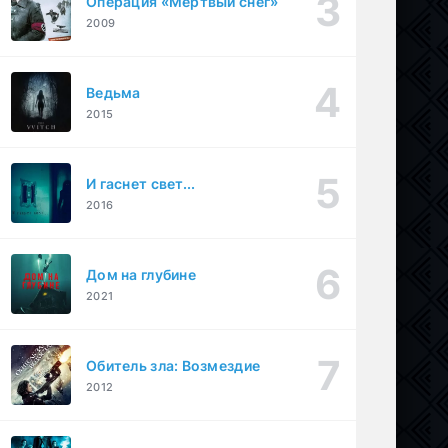
Операция «Мертвый снег»
2009
Ведьма
2015
И гаснет свет...
2016
Дом на глубине
2021
Обитель зла: Возмездие
2012