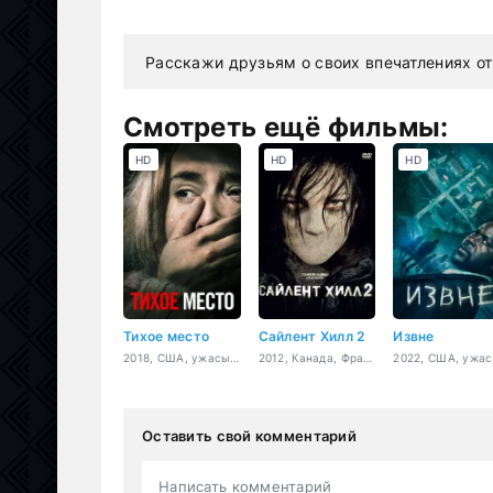
Расскажи друзьям о своих впечатлениях от
Смотреть ещё фильмы:
HD
HD
HD
Тихое место
Сайлент Хилл 2
Извне
2018, США, ужасы, фантастика, драма
2012, Канада, Франция, Япония, ужасы, триллер, детектив
Оставить свой комментарий
Написать комментарий