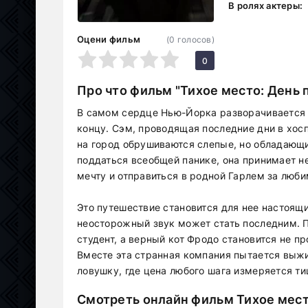
В ролях актеры:
Оцени фильм
(
0
голосов)
1
2
3
4
5
0
Про что фильм "Тихое место: День 
В самом сердце Нью-Йорка разворачивается и
концу. Сэм, проводящая последние дни в хосп
на город обрушиваются слепые, но обладающи
поддаться всеобщей панике, она принимает 
мечту и отправиться в родной Гарлем за люби
Это путешествие становится для нее настоящ
неосторожный звук может стать последним. П
студент, а верный кот Фродо становится не п
Вместе эта странная компания пытается выж
ловушку, где цена любого шага измеряется ти
Смотреть онлайн фильм Тихое мест