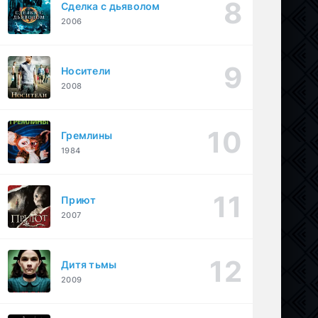
Сделка с дьяволом
2006
Носители
2008
Гремлины
1984
Приют
2007
Дитя тьмы
2009