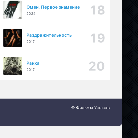
Омен. Первое знамение
2024
Раздражительность
2017
Ракка
2017
© Фильмы Ужасов