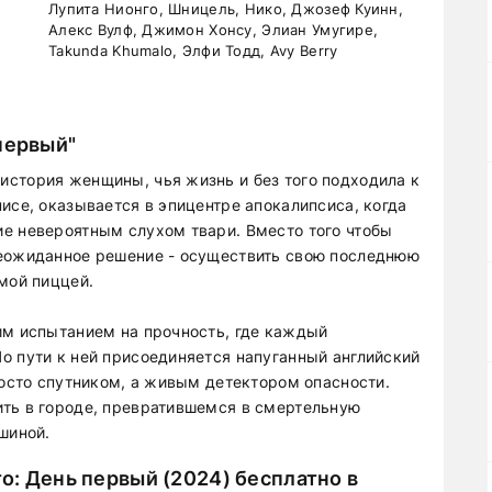
Лупита Нионго, Шницель, Нико, Джозеф Куинн,
Алекс Вулф, Джимон Хонсу, Элиан Умугире,
Takunda Khumalo, Элфи Тодд, Avy Berry
первый"
стория женщины, чья жизнь и без того подходила к
исе, оказывается в эпицентре апокалипсиса, когда
е невероятным слухом твари. Вместо того чтобы
неожиданное решение - осуществить свою последнюю
мой пиццей.
им испытанием на прочность, где каждый
о пути к ней присоединяется напуганный английский
росто спутником, а живым детектором опасности.
ить в городе, превратившемся в смертельную
шиной.
о: День первый (2024) бесплатно в