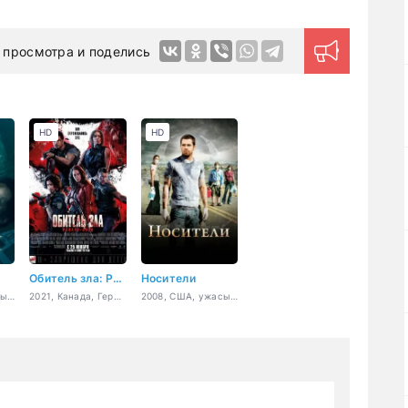
 просмотра и поделись
HD
HD
Обитель зла: Раккун-Сити
Носители
2022, США, ужасы, фантастика, триллер, драма, детектив
2021, Канада, Германия, ужасы, боевик, фантастика
2008, США, ужасы, фантастика, триллер, драма, приключения