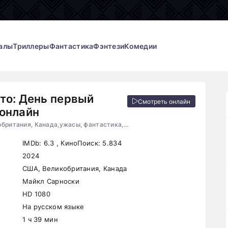
алы
Триллеры
Фантастика
Фэнтези
Комедии
то: День первый
Смотреть онлайн
онлайн
2024, США, Великобритания, Канада,ужасы, фантастика, драма
IMDb:
6.3
, КиноПоиск:
5.834
2024
США, Великобритания, Канада
Майкл Сарноски
HD 1080
На русском языке
1 ч 39 мин