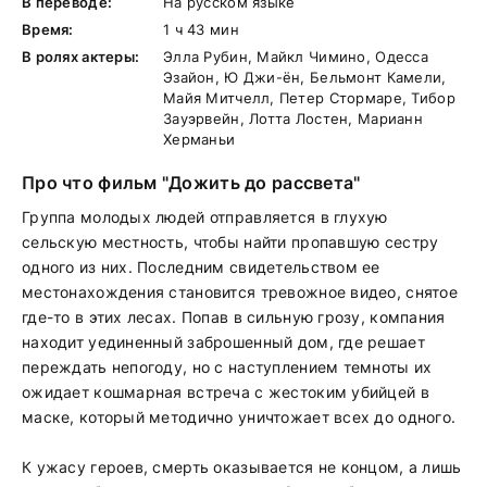
В переводе:
На русском языке
Время:
1 ч 43 мин
В ролях актеры:
Элла Рубин, Майкл Чимино, Одесса
Эзайон, Ю Джи-ён, Бельмонт Камели,
Майя Митчелл, Петер Стормаре, Тибор
Зауэрвейн, Лотта Лостен, Марианн
Херманьи
Про что фильм "Дожить до рассвета"
Группа молодых людей отправляется в глухую
сельскую местность, чтобы найти пропавшую сестру
одного из них. Последним свидетельством ее
местонахождения становится тревожное видео, снятое
где-то в этих лесах. Попав в сильную грозу, компания
находит уединенный заброшенный дом, где решает
переждать непогоду, но с наступлением темноты их
ожидает кошмарная встреча с жестоким убийцей в
маске, который методично уничтожает всех до одного.
К ужасу героев, смерть оказывается не концом, а лишь