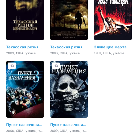
Техасская резня бензопилой
Техасская резня бензопилой: Начало
Зловещие мертвецы
2003, США, ужасы
2006, США, ужасы
1981, США, ужасы
HD
HD
Пункт назначения 3
Пункт назначения 4
2006, США, ужасы, триллер
2009, США, ужасы, триллер