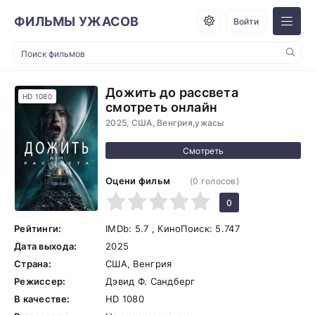
ФИЛЬМЫ УЖАСОВ
Войти
Дожить до рассвета
HD 1080
смотреть онлайн
2025, США, Венгрия,ужасы
Оцени фильм
(
0
голосов)
1
2
3
4
5
0
Рейтинги:
IMDb:
5.7
, КиноПоиск:
5.747
Дата выхода:
2025
Страна:
США, Венгрия
Режиссер:
Дэвид Ф. Сандберг
В качестве:
HD 1080