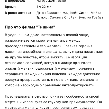
В переводе:
На русском языке
Время:
1 ч 22 мин
В ролях актеры:
Джон Галлахер мл., Кейт Сигел, Майкл
Трукко, Саманта Слойан, Эмилия Грейвз
Про что фильм "Тишина"
В уединенном доме, затерянном в лесной чаще,
разворачивается смертельная игра между
преследователем и его жертвой. Главная героиня,
лишенная способности слышать, вынуждена полагаться
на другие чувства, чтобы выжить. Ее изоляция
становится ловушкой, когда в жилище проникает
опасный маньяк, одержимый желанием причинять
страдания. Каждый скрип половиц, каждое движение
воздуха превращаются для нее в сигналы опасности,
которые необходимо правильно интерпретировать.
Преследователь быстро понимает особенности своей
жертвы и использует ее глухоту как преимущество. Он
мастерски манипулирует пространством, создавая