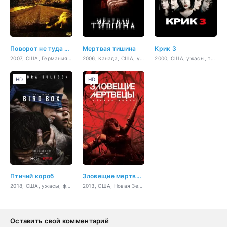
Поворот не туда 2: Тупик
Мертвая тишина
Крик 3
2007, США, Германия, Канада, ужасы, приключения
2006, Канада, США, ужасы
2000, США, ужасы, триллер, детектив
HD
HD
Птичий короб
Зловещие мертвецы: Черная книга
2018, США, ужасы, фантастика
2013, США, Новая Зеландия, Австралия, ужасы
Оставить свой комментарий