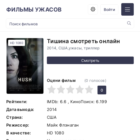
ФИЛЬМЫ УЖАСОВ
Войти
Тишина смотреть онлайн
HD 1080
2014, США,ужасы, триллер
Оцени фильм
(
0
голосов)
1
2
3
4
5
0
Рейтинги:
IMDb:
6.6
, КиноПоиск:
6.199
Дата выхода:
2014
Страна:
США
Режиссер:
Майк Флэнаган
В качестве:
HD 1080