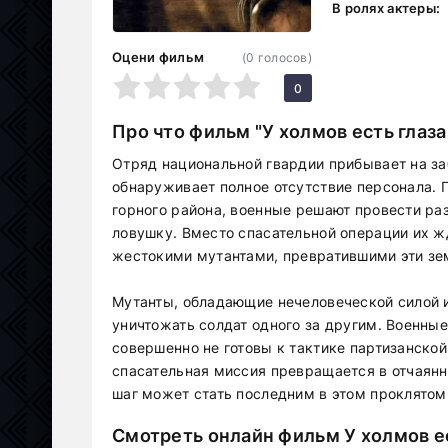
В ролях актеры:
Оцени фильм
(
0
голосов)
1
2
3
4
5
0
Про что фильм "У холмов есть глаза
Отряд национальной гвардии прибывает на за
обнаруживает полное отсутствие персонала. П
горного района, военные решают провести раз
ловушку. Вместо спасательной операции их ж
жестокими мутантами, превратившими эти зем
Мутанты, обладающие нечеловеческой силой 
уничтожать солдат одного за другим. Военны
совершенно не готовы к тактике партизанской
спасательная миссия превращается в отчаян
шаг может стать последним в этом проклято
Смотреть онлайн фильм У холмов ес