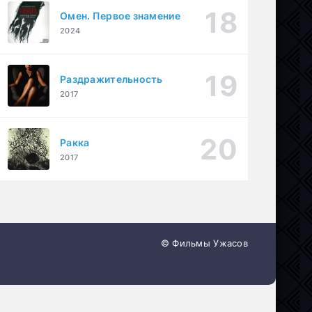
Омен. Первое знамение
2024
Раздражительность
2017
Ракка
2017
© Фильмы Ужасов