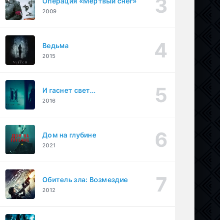
Операция «Мертвый снег»
2009
Ведьма
2015
И гаснет свет...
2016
Дом на глубине
2021
Обитель зла: Возмездие
2012