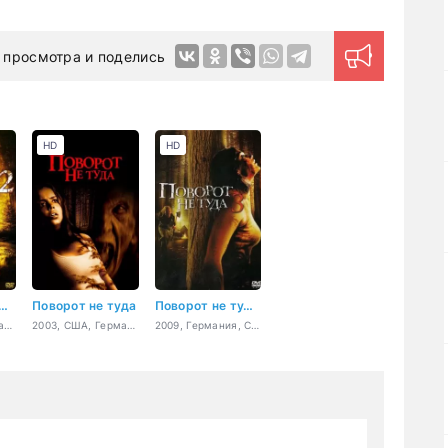
 просмотра и поделись
HD
HD
рот не туда 2: Тупик
Поворот не туда
Поворот не туда 3
2007, США, Германия, Канада, ужасы, приключения
2003, США, Германия, Канада, ужасы, триллер
2009, Германия, США, Болгария, ужасы, фэнтези, приключения