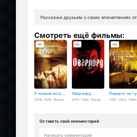
Расскажи друзьям о своих впечатлениях от
Смотреть ещё фильмы:
HD
HD
HD
У холмов есть глаза
Оверлорд
Пово
2006, США, Франция, Марокко, ужасы, триллер
2018, США, Канада, ужасы, фантастика, боевик, военный
Оставить свой комментарий
Написать комментарий