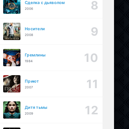
Сделка с дьяволом
2006
Носители
2008
Гремлины
1984
Приют
2007
Дитя тьмы
2009