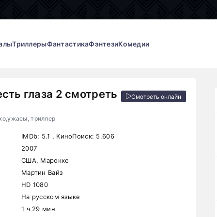
алы
Триллеры
Фантастика
Фэнтези
Комедии
есть глаза 2 смотреть
Смотреть онлайн
ко,ужасы, триллер
IMDb:
5.1
, КиноПоиск:
5.606
2007
США, Марокко
Мартин Вайз
HD 1080
На русском языке
1 ч 29 мин