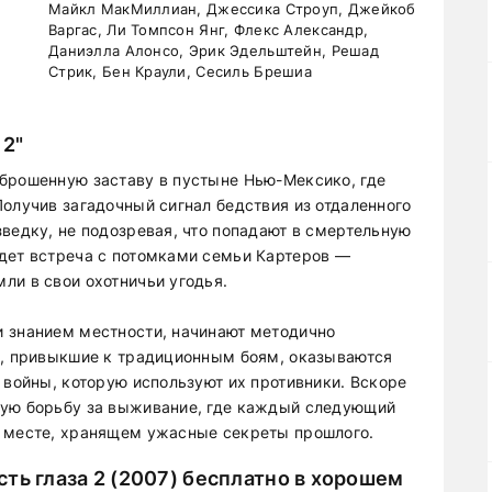
Майкл МакМиллиан, Джессика Строуп, Джейкоб
Варгас, Ли Томпсон Янг, Флекс Александр,
Даниэлла Алонсо, Эрик Эдельштейн, Решад
Стрик, Бен Краули, Сесиль Брешиа
 2"
брошенную заставу в пустыне Нью-Мексико, где
олучив загадочный сигнал бедствия из отдаленного
ведку, не подозревая, что попадают в смертельную
дет встреча с потомками семьи Картеров —
ли в свои охотничьи угодья.
и знанием местности, начинают методично
е, привыкшие к традиционным боям, оказываются
 войны, которую используют их противники. Вскоре
ную борьбу за выживание, где каждый следующий
м месте, хранящем ужасные секреты прошлого.
ть глаза 2 (2007) бесплатно в хорошем