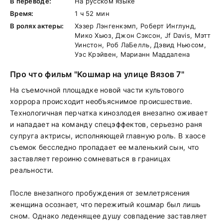
В переводе:
На русском языке
Время:
1 ч 52 мин
В ролях актеры:
Хэзер Лэнгенкэмп, Роберт Инглунд,
Мико Хьюз, Джон Сэксон, Jf Davis, Мэтт
Уинстон, Роб ЛаБелль, Дэвид Ньюсом,
Уэс Крэйвен, Марианн Маддалена
Про что фильм "Кошмар на улице Вязов 7"
На съемочной площадке новой части культового
хоррора происходит необъяснимое происшествие.
Технологичная перчатка кинозлодея внезапно оживает
и нападает на команду спецэффектов, серьезно раня
супруга актрисы, исполняющей главную роль. В хаосе
съемок бесследно пропадает ее маленький сын, что
заставляет героиню сомневаться в границах
реальности.
После внезапного пробуждения от землетрясения
женщина осознает, что пережитый кошмар был лишь
сном. Однако леденящее душу совпадение заставляет