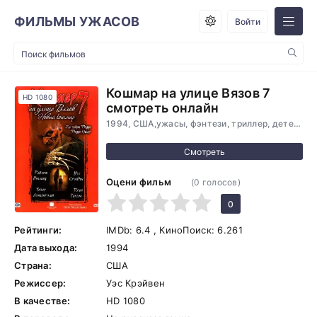
ФИЛЬМЫ УЖАСОВ
Войти
Кошмар на улице Вязов 7
HD 1080
смотреть онлайн
1994, США,ужасы, фэнтези, триллер, детектив
Оцени фильм
(
0
голосов)
1
2
3
4
5
0
Рейтинги:
IMDb:
6.4
, КиноПоиск:
6.261
Дата выхода:
1994
Страна:
США
Режиссер:
Уэс Крэйвен
В качестве:
HD 1080