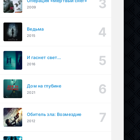
Операция «Мертвый снег»
2009
Ведьма
2015
И гаснет свет...
2016
Дом на глубине
2021
Обитель зла: Возмездие
2012