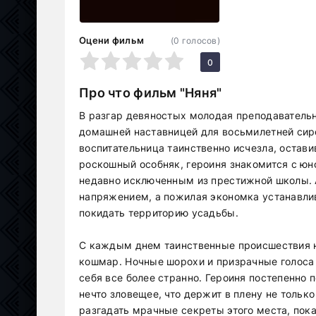
Оцени фильм
(
0
голосов)
1
2
3
4
5
0
Про что фильм "Няня"
В разгар девяностых молодая преподаватель
домашней наставницей для восьмилетней сир
воспитательница таинственно исчезла, остав
роскошный особняк, героиня знакомится с юн
недавно исключенным из престижной школы.
напряжением, а пожилая экономка устанавли
покидать территорию усадьбы.
С каждым днем таинственные происшествия н
кошмар. Ночные шорохи и призрачные голоса с
себя все более странно. Героиня постепенно 
нечто зловещее, что держит в плену не только
разгадать мрачные секреты этого места, пок