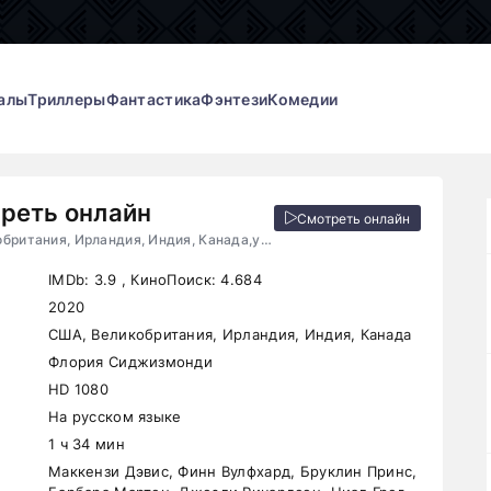
алы
Триллеры
Фантастика
Фэнтези
Комедии
реть онлайн
Смотреть онлайн
2020, США, Великобритания, Ирландия, Индия, Канада,ужасы, драма
IMDb:
3.9
, КиноПоиск:
4.684
2020
США, Великобритания, Ирландия, Индия, Канада
Флория Сиджизмонди
HD 1080
На русском языке
1 ч 34 мин
Маккензи Дэвис, Финн Вулфхард, Бруклин Принс,