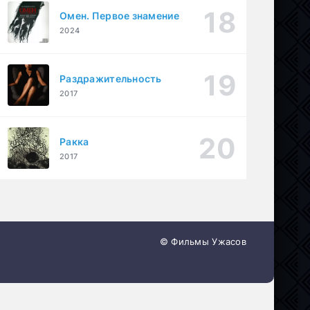
Омен. Первое знамение
2024
Раздражительность
2017
Ракка
2017
© Фильмы Ужасов