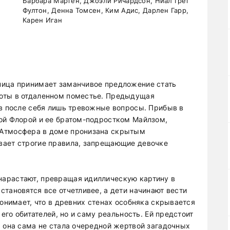
Барбара Мартен, Джоэли Ричардсон, Ниал Грег
Фултон, Денна Томсен, Ким Адис, Дарлен Гарр,
Карен Иган
ница принимает заманчивое предложение стать
оты в отдаленном поместье. Предыдущая
ив после себя лишь тревожные вопросы. Прибыв в
ой Флорой и ее братом-подростком Майлзом,
 Атмосфера в доме пронизана скрытым
вает строгие правила, запрещающие девочке
арастают, превращая идиллическую картину в
тановятся все отчетливее, а дети начинают вести
понимает, что в древних стенах особняка скрывается
 его обитателей, но и саму реальность. Ей предстоит
а она сама не стала очередной жертвой загадочных