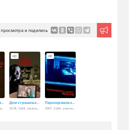
 просмотра и поделись
HD
HD
Уиджи. Проклятие доски дьявола
Дом страшных секретов
Паранормальное явление
2016, США, ужасы, триллер, драма, детектив
2018, США, ужасы, триллер, драма, детектив
2007, США, ужасы, детектив