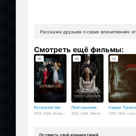
Расскажи друзьям о своих впечатлениях от
Смотреть ещё фильмы:
HD
HD
HD
Багровый пик
Приглашение
2015, США, Канада, ужасы, триллер, драма, мелодрама, детектив
2022, США, Венгрия, ужасы, триллер
Оставить свой комментарий