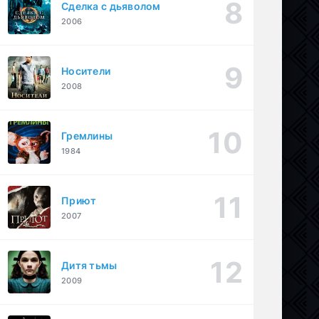
Сделка с дьяволом
2006
Носители
2008
Гремлины
1984
Приют
2007
Дитя тьмы
2009