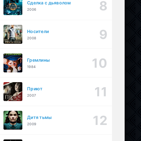
Сделка с дьяволом
2006
Носители
2008
Гремлины
1984
Приют
2007
Дитя тьмы
2009