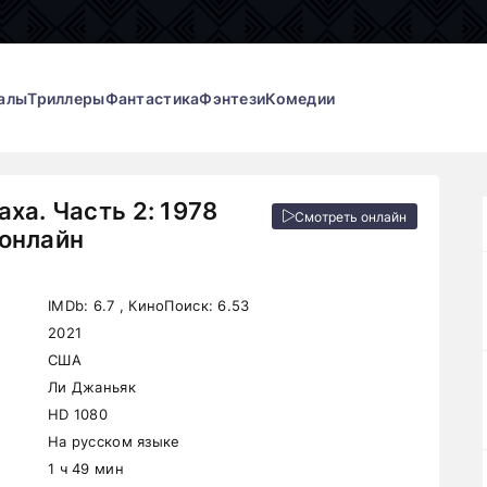
алы
Триллеры
Фантастика
Фэнтези
Комедии
аха. Часть 2: 1978
Смотреть онлайн
онлайн
IMDb:
6.7
, КиноПоиск:
6.53
2021
США
Ли Джаньяк
HD 1080
На русском языке
1 ч 49 мин