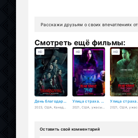
Расскажи друзьям о своих впечатлениях от
Смотреть ещё фильмы:
HD
HD
HD
День благодарения
Улица страха. Часть 1: 1994
2023, США, Канада, Австралия, ужасы
2021, США, ужасы, детектив
2021, США, ужа
Оставить свой комментарий