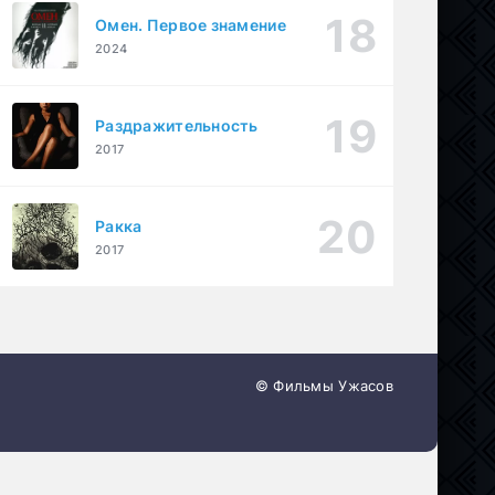
Омен. Первое знамение
2024
Раздражительность
2017
Ракка
2017
© Фильмы Ужасов