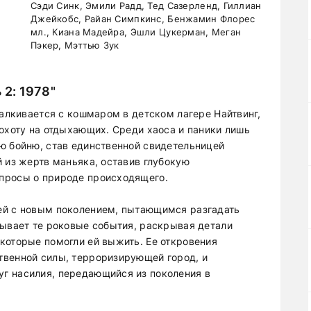
Сэди Синк, Эмили Радд, Тед Сазерленд, Гиллиан
Джейкобс, Райан Симпкинс, Бенжамин Флорес
мл., Киана Мадейра, Эшли Цукерман, Меган
Пэкер, Мэттью Зук
 2: 1978"
талкивается с кошмаром в детском лагере Найтвинг,
 охоту на отдыхающих. Среди хаоса и паники лишь
ю бойню, став единственной свидетельницей
 из жертв маньяка, оставив глубокую
просы о природе происходящего.
ей с новым поколением, пытающимся разгадать
сывает те роковые события, раскрывая детали
которые помогли ей выжить. Ее откровения
твенной силы, терроризирующей город, и
г насилия, передающийся из поколения в