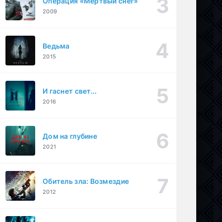
Операция «Мертвый снег»
2009
Ведьма
2015
И гаснет свет...
2016
Дом на глубине
2021
Обитель зла: Возмездие
2012