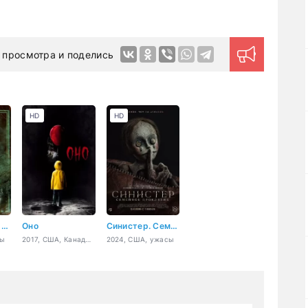
 просмотра и поделись
HD
HD
Улица страха. Часть 3: 1666
Оно
Синистер. Семейное проклятие
сы
2017, США, Канада, ужасы, фэнтези, драма, детектив
2024, США, ужасы