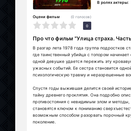
В ролях актеры:
Оцени фильм
(
0
голосов)
1
2
3
4
5
0
Про что фильм "Улица страха. Часть
В разгар лета 1978 года группа подростков с
где таинственный убийца с топором начинает
одной девушке удается пережить эту кроваву
ужасных событий. Ее сестра становится одной
психологическую травму и неразрешенные во
Спустя годы выжившая делится своей истори
тайну древнего проклятия. Она подробно опи
противостояния с невидимым злом и методы, 
становятся ключом к пониманию сверхъестес
возможным способом разорвать порочный кру
поколение.