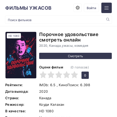
ФИЛЬМЫ УЖАСОВ
Войти
Порочное удовольствие
HD 1080
смотреть онлайн
2020, Канада,ужасы, комедия
Оцени фильм
(
0
голосов)
1
2
3
4
5
0
Рейтинги:
IMDb:
6.5
, КиноПоиск:
6.398
Дата выхода:
2020
Страна:
Канада
Режиссер:
Коуди Кэлахан
В качестве:
HD 1080