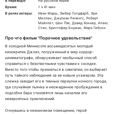
В переводе:
На русском языке
Время:
1 ч 41 мин
В ролях актеры:
Ивэн Марш, Эмбер Голдфарб, Эри
Миллен, Джулиан Ричингс, Роберт
Мэйллет, Шон Пэк, Дэвид Кокнер, Алекс
Стил, Кристофер Боуман, Марк Гибсон
Про что фильм "Порочное удовольствие"
В холодной Миннесоте восьмидесятых молодой
кинокритик Джоэл, погруженный в мир хоррор-
кинематографа, обнаруживает необычный способ
справиться с безответными чувствами к соседке.
Вместо того чтобы признаться в симпатии, он выбирает
путь тайного наблюдения за ее новым ухажером. Эта
слежка заводит его в темные переулки ночного города,
где случайная пьянка и неожиданное пробуждение в
подсобке бара становятся лишь началом его
невероятных приключений.
Очнувшись в незнакомом помещении, герой