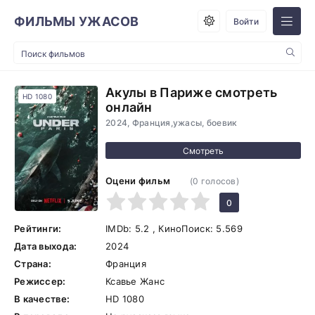
ФИЛЬМЫ УЖАСОВ
Войти
Акулы в Париже смотреть
HD 1080
онлайн
2024, Франция,ужасы, боевик
Оцени фильм
(
0
голосов)
1
2
3
4
5
0
Рейтинги:
IMDb:
5.2
, КиноПоиск:
5.569
Дата выхода:
2024
Страна:
Франция
Режиссер:
Ксавье Жанс
В качестве:
HD 1080