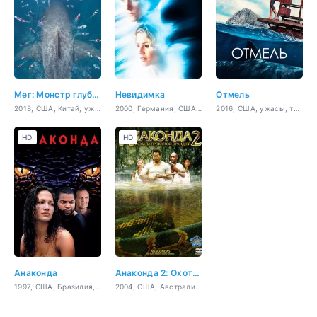
Мег: Монстр глубины
Невидимка
Отмель
2018, США, Китай, ужасы, фантастика, боевик
2000, Германия, США, ужасы, фантастика
2016, США, ужасы, триллер, драма
HD
HD
Анаконда
Анаконда 2: Охота за проклятой орхидеей
1997, США, Бразилия, Перу, ужасы, боевик, триллер, приключения
2004, США, Австралия, ужасы, боевик, приключения