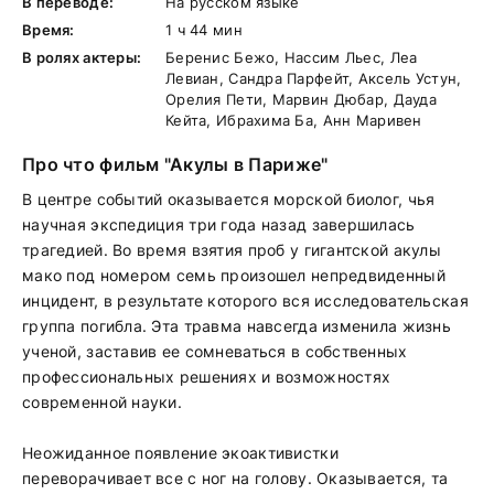
В переводе:
На русском языке
Время:
1 ч 44 мин
В ролях актеры:
Беренис Бежо, Нассим Льес, Леа
Левиан, Сандра Парфейт, Аксель Устун,
Орелия Пети, Марвин Дюбар, Дауда
Кейта, Ибрахима Ба, Анн Маривен
Про что фильм "Акулы в Париже"
В центре событий оказывается морской биолог, чья
научная экспедиция три года назад завершилась
трагедией. Во время взятия проб у гигантской акулы
мако под номером семь произошел непредвиденный
инцидент, в результате которого вся исследовательская
группа погибла. Эта травма навсегда изменила жизнь
ученой, заставив ее сомневаться в собственных
профессиональных решениях и возможностях
современной науки.
Неожиданное появление экоактивистки
переворачивает все с ног на голову. Оказывается, та