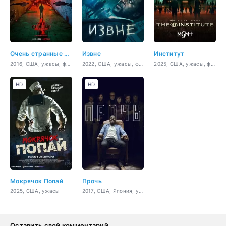
Очень странные дела
Извне
Институт
2016, США, ужасы, фантастика, фэнтези, триллер, драма, детектив
2022, США, ужасы, фантастика, триллер, драма, детектив
2025, США, ужасы, фантастика, триллер
HD
HD
Мокрячок Попай
Прочь
2025, США, ужасы
2017, США, Япония, ужасы, триллер, детектив
Оставить свой комментарий