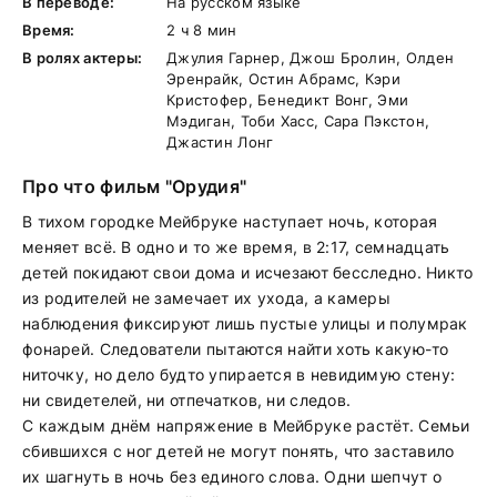
В переводе:
На русском языке
Время:
2 ч 8 мин
В ролях актеры:
Джулия Гарнер, Джош Бролин, Олден
Эренрайк, Остин Абрамс, Кэри
Кристофер, Бенедикт Вонг, Эми
Мэдиган, Тоби Хасс, Сара Пэкстон,
Джастин Лонг
Про что фильм "Орудия"
В тихом городке Мейбруке наступает ночь, которая
меняет всё. В одно и то же время, в 2:17, семнадцать
детей покидают свои дома и исчезают бесследно. Никто
из родителей не замечает их ухода, а камеры
наблюдения фиксируют лишь пустые улицы и полумрак
фонарей. Следователи пытаются найти хоть какую-то
ниточку, но дело будто упирается в невидимую стену:
ни свидетелей, ни отпечатков, ни следов.
С каждым днём напряжение в Мейбруке растёт. Семьи
сбившихся с ног детей не могут понять, что заставило
их шагнуть в ночь без единого слова. Одни шепчут о