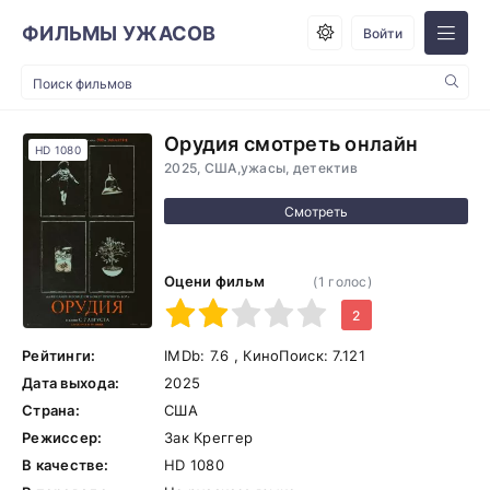
ФИЛЬМЫ УЖАСОВ
Войти
Орудия смотреть онлайн
HD 1080
2025, США,ужасы, детектив
Оцени фильм
(
1
голос)
1
2
3
4
5
2
Рейтинги:
IMDb:
7.6
, КиноПоиск:
7.121
Дата выхода:
2025
Страна:
США
Режиссер:
Зак Креггер
В качестве:
HD 1080