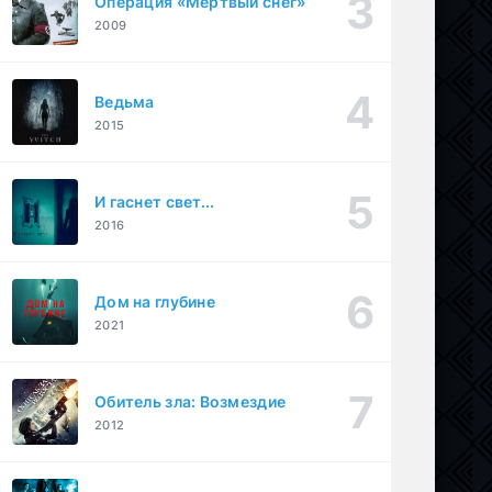
Операция «Мертвый снег»
2009
Ведьма
2015
И гаснет свет...
2016
Дом на глубине
2021
Обитель зла: Возмездие
2012