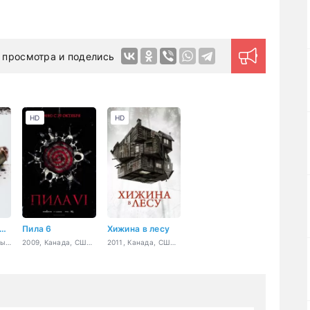
 просмотра и поделись
HD
HD
ила: Игра на выживание
Пила 6
Хижина в лесу
2004, США, ужасы, триллер
2009, Канада, США, Австралия, ужасы, триллер, детектив
2011, Канада, США, ужасы, комедия, фэнтези