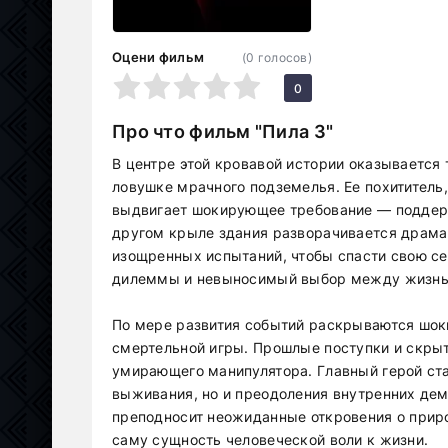
Оцени фильм
(
0
голосов)
1
2
3
4
5
0
Про что фильм "Пила 3"
В центре этой кровавой истории оказывается
ловушке мрачного подземелья. Ее похитител
выдвигает шокирующее требование — поддерж
другом крыле здания разворачивается драма
изощренных испытаний, чтобы спасти свою с
дилеммы и невыносимый выбор между жизнью
По мере развития событий раскрываются шо
смертельной игры. Прошлые поступки и скры
умирающего манипулятора. Главный герой ста
выживания, но и преодоления внутренних дем
преподносит неожиданные откровения о приро
саму сущность человеческой воли к жизни.