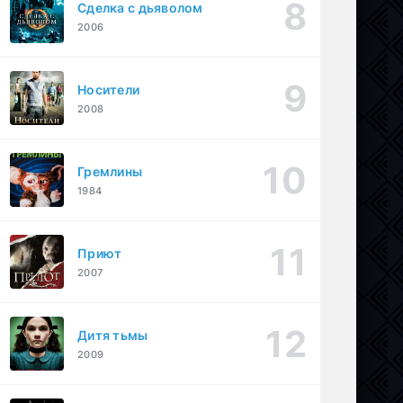
Сделка с дьяволом
2006
Носители
2008
Гремлины
1984
Приют
2007
Дитя тьмы
2009