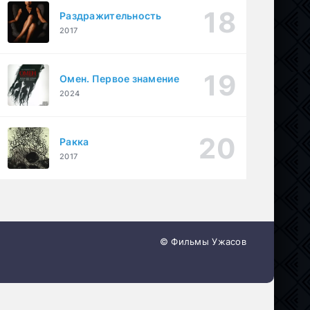
Раздражительность
2017
Омен. Первое знамение
2024
Ракка
2017
© Фильмы Ужасов