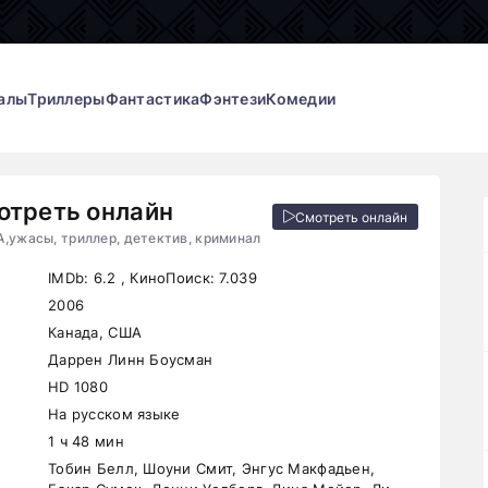
алы
Триллеры
Фантастика
Фэнтези
Комедии
отреть онлайн
Смотреть онлайн
А,ужасы, триллер, детектив, криминал
IMDb:
6.2
, КиноПоиск:
7.039
2006
Канада, США
Даррен Линн Боусман
HD 1080
На русском языке
1 ч 48 мин
Тобин Белл, Шоуни Смит, Энгус Макфадьен,