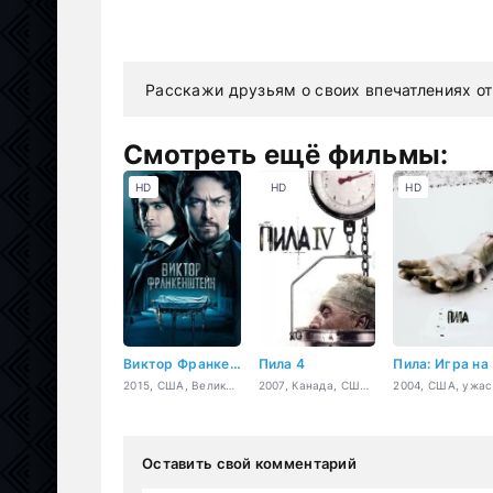
Расскажи друзьям о своих впечатлениях от
Смотреть ещё фильмы:
HD
HD
HD
Виктор Франкенштейн
Пила 4
П
2015, США, Великобритания, Канада, ужасы, фантастика, триллер, драма
2007, Канада, США, ужасы, триллер, детектив, криминал
Оставить свой комментарий