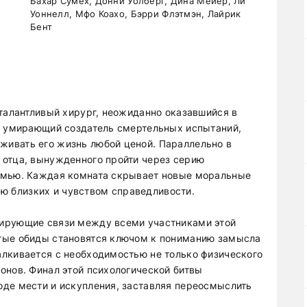
Бахар Сумех, Донни Уолберг, Дина Мейер, Ли
Уоннелл, Мфо Коахо, Бэрри Флэтмэн, Лайрик
Бент
 талантливый хирург, неожиданно оказавшийся в
ь, умирающий создатель смертельных испытаний,
ивать его жизнь любой ценой. Параллельно в
 отца, вынужденного пройти через серию
емью. Каждая комната скрывает новые моральные
 близких и чувством справедливости.
кирующие связи между всеми участниками этой
тые обиды становятся ключом к пониманию замысла
лкивается с необходимостью не только физического
онов. Финал этой психологической битвы
де мести и искупления, заставляя переосмыслить