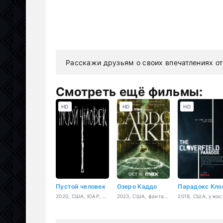
Расскажи друзьям о своих впечатлениях от
Смотреть ещё фильмы:
HD
HD
HD
Пустой человек
Озеро Каддо
2020, США, ЮАР, Великобритания, детектив, ужасы
2023, США, фантастика, триллер, драма, детектив