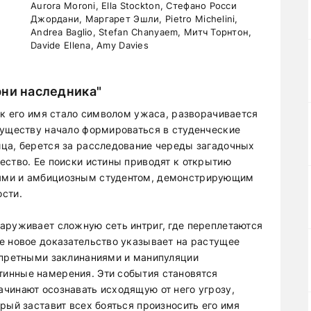
Aurora Moroni, Ella Stockton, Стефано Росси
Джордани, Маргарет Эшли, Pietro Michelini,
Andrea Baglio, Stefan Chanyaem, Митч Торнтон,
Davide Ellena, Amy Davies
рни наследника"
ак его имя стало символом ужаса, разворачивается
гуществу начало формироваться в студенческие
ца, берется за расследование череды загадочных
ество. Ее поиски истины приводят к открытию
ями и амбициозным студентом, демонстрирующим
сти.
аруживает сложную сеть интриг, где переплетаются
е новое доказательство указывает на растущее
апретными заклинаниями и манипуляции
инные намерения. Эти события становятся
чинают осознавать исходящую от него угрозу,
рый заставит всех бояться произносить его имя