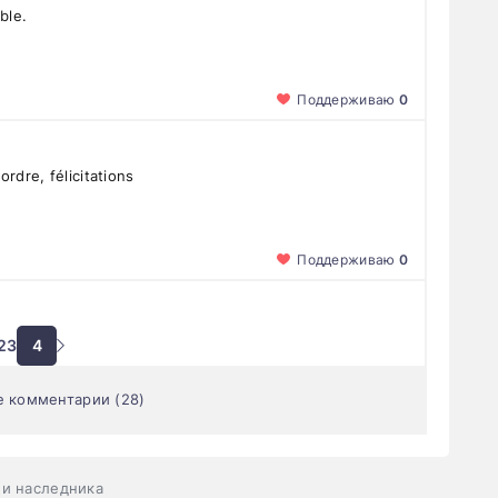
ble.
Поддерживаю
0
rdre, félicitations
Поддерживаю
0
2
3
4
е комментарии (28)
ни наследника