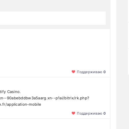
Поддерживаю
0
tify Casino.
/xn--90abebddbw3a5aarg.xn--p1ai/bitrix/rk.php?
.fr/application-mobile
Поддерживаю
0