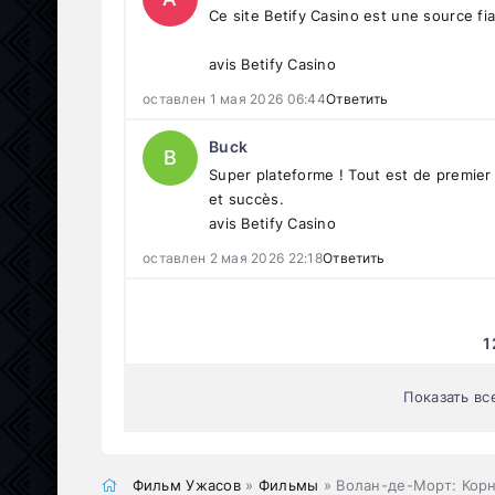
Ce site Betify Casino est une source fia
avis Betify Casino
оставлен 1 мая 2026 06:44
Ответить
Buck
B
Super plateforme ! Tout est de premier o
et succès.
avis Betify Casino
оставлен 2 мая 2026 22:18
Ответить
1
Показать вс
Фильм Ужасов
»
Фильмы
» Волан-де-Морт: Кор