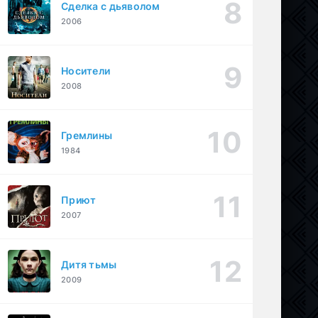
Сделка с дьяволом
2006
Носители
2008
Гремлины
1984
Приют
2007
Дитя тьмы
2009