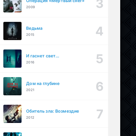
Операция «Мертвый снег»
2009
Ведьма
2015
И гаснет свет...
2016
Дом на глубине
2021
Обитель зла: Возмездие
2012