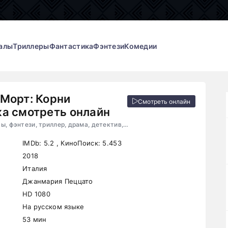
алы
Триллеры
Фантастика
Фэнтези
Комедии
Морт: Корни
Смотреть онлайн
а смотреть онлайн
2018, Италия,ужасы, фэнтези, триллер, драма, детектив, приключения
IMDb:
5.2
, КиноПоиск:
5.453
2018
Италия
Джанмария Пеццато
HD 1080
На русском языке
53 мин