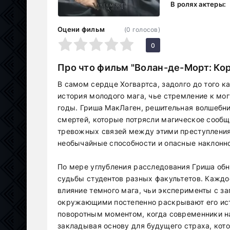
В ролях актеры:
Оцени фильм
(
0
голосов)
1
2
3
4
5
0
Про что фильм "Волан-де-Морт: Ко
В самом сердце Хогвартса, задолго до того к
история молодого мага, чье стремление к мо
годы. Гриша МакЛаген, решительная волшебни
смертей, которые потрясли магическое сообщ
тревожных связей между этими преступлени
необычайные способности и опасные наклонно
По мере углубления расследования Гриша обн
судьбы студентов разных факультетов. Каждо
влияние темного мага, чьи эксперименты с з
окружающими постепенно раскрывают его ист
поворотным моментом, когда современники на
закладывая основу для будущего страха, кото