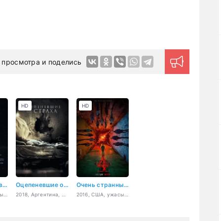
 просмотра и поделись
HD
HD
Парадокс Кловерфилда
Оцепеневшие от страха
Очень странные дела
2018, США, ужасы, фантастика, триллер
2018, Аргентина, ужасы
2016, США, ужасы, фантастика, фэнтези, триллер, драма, детектив