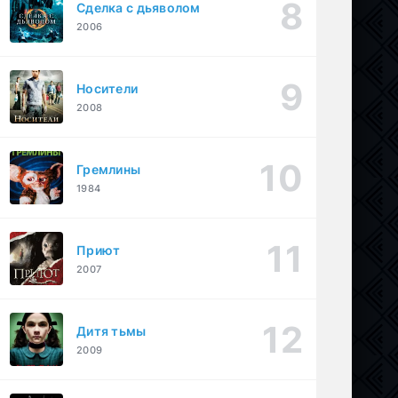
Сделка с дьяволом
2006
Носители
2008
Гремлины
1984
Приют
2007
Дитя тьмы
2009