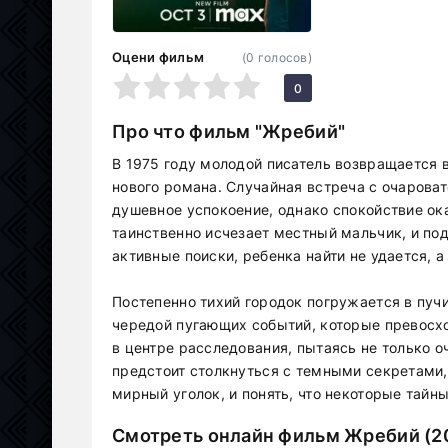
Оцени фильм
(
0
голосов)
1
2
3
4
5
0
Про что фильм "Жребий"
В 1975 году молодой писатель возвращается 
нового романа. Случайная встреча с очарова
душевное успокоение, однако спокойствие ок
таинственно исчезает местный мальчик, и по
активные поиски, ребенка найти не удается, 
Постепенно тихий городок погружается в пуч
чередой пугающих событий, которые превосх
в центре расследования, пытаясь не только оч
предстоит столкнуться с темными секретами, 
мирный уголок, и понять, что некоторые тайн
Смотреть онлайн фильм Жребий (20