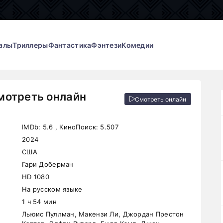
алы
Триллеры
Фантастика
Фэнтези
Комедии
мотреть онлайн
Смотреть онлайн
IMDb:
5.6
, КиноПоиск:
5.507
2024
США
Гари Доберман
HD 1080
На русском языке
1 ч 54 мин
Льюис Пуллман, Макензи Ли, Джордан Престон