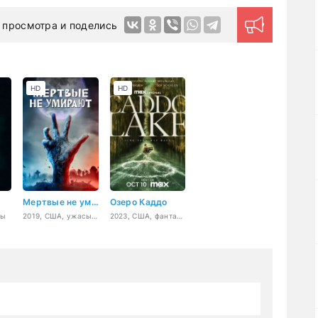
 просмотра и поделись
HD
HD
Мертвые не умирают
Озеро Каддо
сы
2019, США, ужасы, комедия
2023, США, фантастика, триллер, драма, детектив