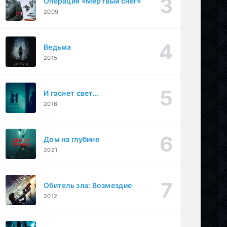
Операция «Мертвый снег»
2009
Ведьма
2015
И гаснет свет...
2016
Дом на глубине
2021
Обитель зла: Возмездие
2012