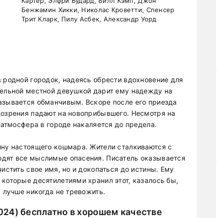
Картер, Элфри Вудард, Билл Кэмп, Джон
Бенжамин Хикки, Николас Кроветти, Спенсер
Трит Кларк, Пилу Асбек, Александр Уорд
в родной городок, надеясь обрести вдохновение для
тельной местной девушкой дарит ему надежду на
азывается обманчивым. Вскоре после его приезда
дозрения падают на новоприбывшего. Несмотря на
а атмосфера в городе накаляется до предела.
ину настоящего кошмара. Жители сталкиваются с
одят все мыслимые опасения. Писатель оказывается
истить свое имя, но и докопаться до истины. Ему
которые десятилетиями хранил этот, казалось бы,
ы лучше никогда не тревожить.
24) бесплатно в хорошем качестве