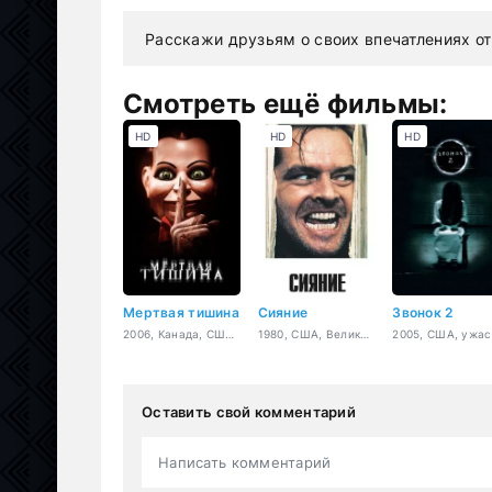
Расскажи друзьям о своих впечатлениях от
Смотреть ещё фильмы:
HD
HD
HD
Мертвая тишина
Сияние
Звонок 2
2006, Канада, США, ужасы
1980, США, Великобритания, триллер, драма, ужасы, детектив
2005, США, ужа
Оставить свой комментарий
Написать комментарий