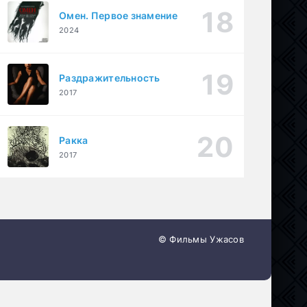
Омен. Первое знамение
2024
Раздражительность
2017
Ракка
2017
© Фильмы Ужасов