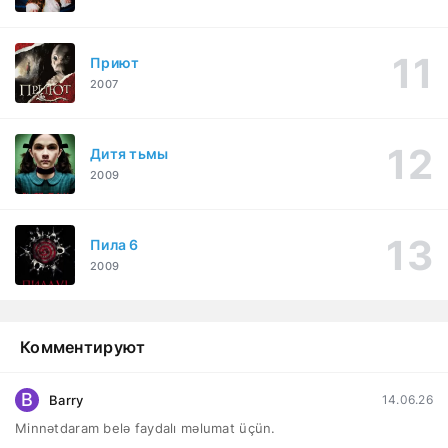
Приют
2007
Дитя тьмы
2009
Пила 6
2009
Комментируют
B
Barry
14.06.26
Minnətdaram belə faydalı məlumat üçün.