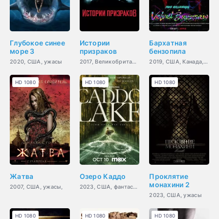
Глубокое синее
Истории
Бархатная
море 3
призраков
бензопила
2020, США, ужасы
2017, Великобритания, драма,
2019, США, Канада, ужасы,
HD 1080
HD 1080
HD 1080
Жатва
Озеро Каддо
Проклятие
монахини 2
2007, США, ужасы,
2023, США, фантастика
2023, США, ужасы
HD 1080
HD 1080
HD 1080