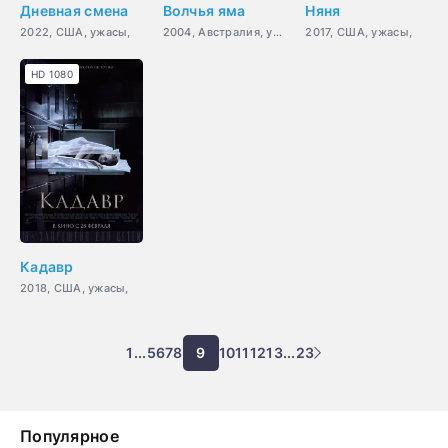
Дневная смена
Волчья яма
Няня
2022, США, ужасы,
2004, Австралия, ужасы,
2017, США, ужасы,
HD 1080
Кадавр
2018, США, ужасы,
1
...
5
6
7
8
9
10
11
12
13
...
23
Популярное