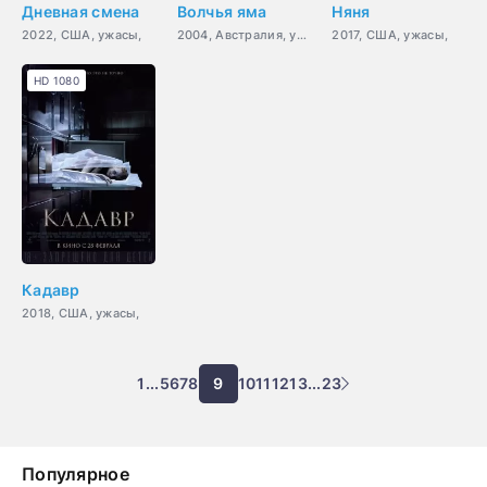
Дневная смена
Волчья яма
Няня
2022, США, ужасы,
2004, Австралия, ужасы,
2017, США, ужасы,
HD 1080
Кадавр
2018, США, ужасы,
1
...
5
6
7
8
9
10
11
12
13
...
23
Популярное