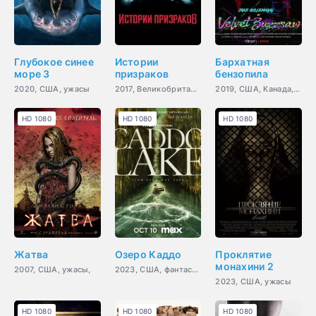
Глубокое синее
Истории
Бархатная
море 3
призраков
бензопила
2020, США, ужасы
2017, Великобритания, драма,
2019, США, Канада, ужасы,
HD 1080
HD 1080
HD 1080
Жатва
Озеро Каддо
Проклятие
монахини 2
2007, США, ужасы,
2023, США, фантастика
2023, США, ужасы
HD 1080
HD 1080
HD 1080