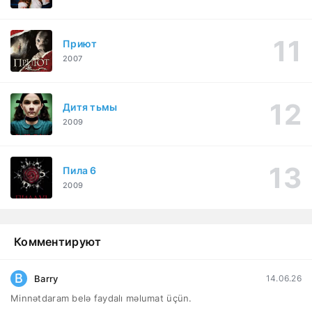
Приют
2007
Дитя тьмы
2009
Пила 6
2009
Комментируют
B
Barry
14.06.26
Minnətdaram belə faydalı məlumat üçün.