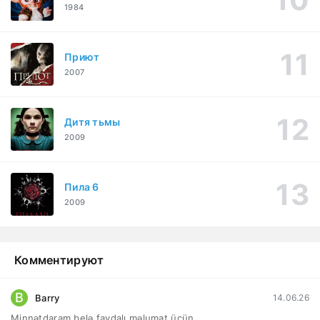
1984
Приют
2007
Дитя тьмы
2009
Пила 6
2009
Комментируют
B
Barry
14.06.26
Minnətdaram belə faydalı məlumat üçün.