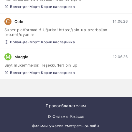
Волан-де-Морт: Корни наследника
C
Cole
14.06.26
Super platformadır! Uğurlar! https://pin-up-azerbaijan-
pro.net/oyunlar
Волан-де-Морт: Корни наследника
M
Maggie
12.06.26
Sayt mükəmməldir. Təşəkkürlər! pin up
Волан-де-Морт: Корни наследника
Правообладателям
© Фильмы Ужасов
Фильмы ужасов смотреть онлайн.