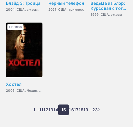
Блэйд 3: Троица
Чёрный телефон
Ведьма из Блэр:
Курсовая с того
2004, США, ужасы,
2021, США, триллер,
света
1999, США, ужасы
HD 1080
Хостел
2005, США, Чехия, ужасы,
1
...
11
12
13
14
15
16
17
18
19
...
23