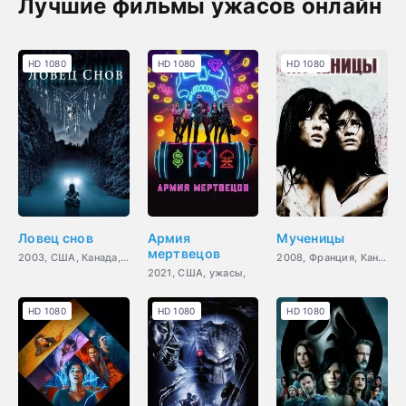
Лучшие фильмы ужасов онлайн
HD 1080
HD 1080
HD 1080
Ловец снов
Армия
Мученицы
мертвецов
2003, США, Канада, ужасы,
2008, Франция, Канада, ужасы
2021, США, ужасы,
HD 1080
HD 1080
HD 1080