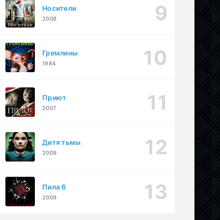
Носители
2008
Гремлины
1984
Приют
2007
Дитя тьмы
2009
Пила 6
2009