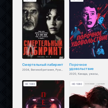
Смертельный лабиринт
Порочное
удовольствие
2004, Великобритания, Румыния, Германия, Франция, ужасы,
2020, Канада, ужасы,
HD 1080
HD 1080