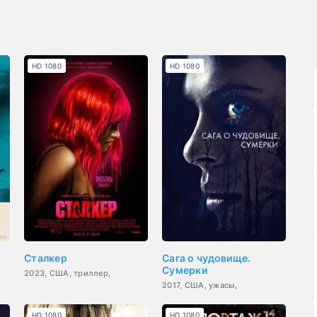
HD 1080
HD 1080
Сталкер
Сага о чудовище.
Сумерки
2023, США, триллер,
2017, США, ужасы,
HD 1080
HD 1080