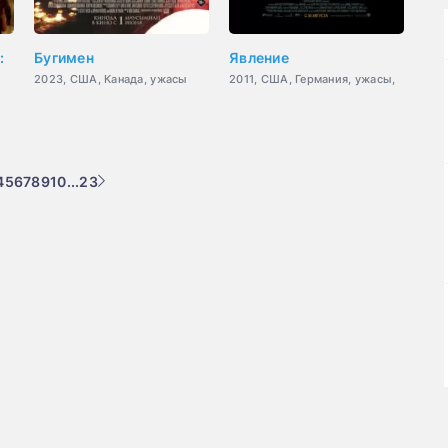
:
Бугимен
Явление
2023, США, Канада, ужасы
2011, США, Германия, ужасы,
4
5
6
7
8
9
10
...
23